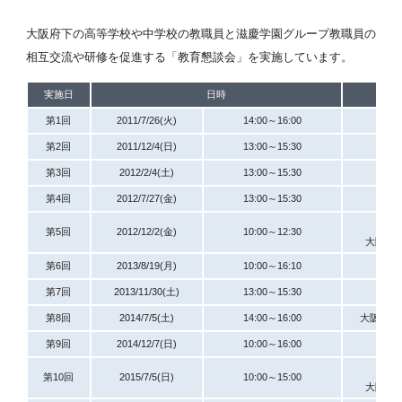
大阪府下の高等学校や中学校の教職員と滋慶学園グループ教職員の
相互交流や研修を促進する「教育懇談会」を実施しています。
実施日
日時
第1回
2011/7/26(火)
14:00～16:00
第2回
2011/12/4(日)
13:00～15:30
第3回
2012/2/4(土)
13:00～15:30
第4回
2012/7/27(金)
13:00～15:30
第5回
2012/12/2(金)
10:00～12:30
大阪ア
第6回
2013/8/19(月)
10:00～16:10
東
第7回
2013/11/30(土)
13:00～15:30
第8回
2014/7/5(土)
14:00～16:00
大阪コミ
第9回
2014/12/7(日)
10:00～16:00
第10回
2015/7/5(日)
10:00～15:00
大阪ア