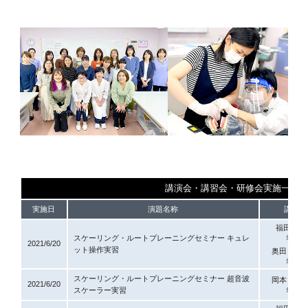
講演会・講習会・研修会実施一覧
実施日
演題名称
講師
福田 夏子
スケーリング・ルートプレーニングセミナー キュレ
先生
2021/6/20
ット操作実習
奥田 多鶴
先生
スケーリング・ルートプレーニングセミナー 超音波
岡本 早由
2021/6/20
スケーラー実習
先生