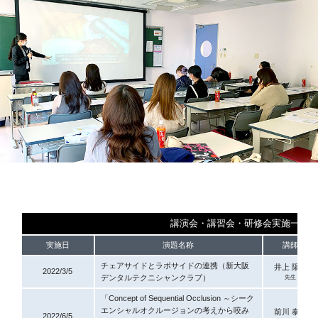
講演会・講習会・研修会実施一覧
実施日
演題名称
講師
チェアサイドとラボサイドの連携（新大阪
井上
陽介
2022/3/5
デンタルテクニシャンクラブ）
先生
「Concept of Sequential Occlusion ～シーク
エンシャルオクルージョンの考えから咬み
前川
泰一
2022/6/5