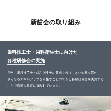
新歯会の取り組み
WORKS
歯科技工士・歯科衛生士に向けた
各種研修会の実施
長年、歯科技工士・歯科衛生士の養成を続けてきた知見を活かし、
さらなるスキルアップを目指すことのできる各種研修会を実施する
ことで職業人教育に貢献しています。