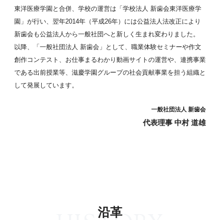
東洋医療学園と合併、学校の運営は「学校法人 新歯会東洋医療学
園」が行い、翌年2014年（平成26年）には公益法人法改正により
新歯会も公益法人から一般社団へと新しく生まれ変わりました。
以降、「一般社団法人 新歯会」として、職業体験セミナーや作文
創作コンテスト、お仕事まるわかり動画サイトの運営や、連携事業
である出前授業等、滋慶学園グループの社会貢献事業を担う組織と
して発展しています。
一般社団法人 新歯会
代表理事 中村 道雄
沿革