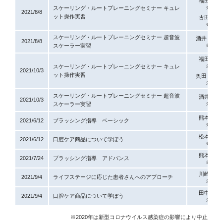
福田 夏子
スケーリング・ルートプレーニングセミナー キュレ
先生
2021/8/8
ット操作実習
古田 綾子
先生
スケーリング・ルートプレーニングセミナー 超音波
酒井 みゆ
2021/8/8
スケーラー実習
先生
福田 夏子
スケーリング・ルートプレーニングセミナー キュレ
先生
2021/10/3
ット操作実習
奥田 多鶴
先生
スケーリング・ルートプレーニングセミナー 超音波
酒井 裕也
2021/10/3
スケーラー実習
先生
熊本 宏美
2021/6/12
ブラッシング指導 ベーシック
先生
松本 智子
2021/6/12
口腔ケア商品について学ぼう
先生
熊本 宏美
2021/7/24
ブラッシング指導 アドバンス
先生
川崎 律子
2021/9/4
ライフステージに応じた患者さんへのアプローチ
先生
田中 玲衣
2021/9/4
口腔ケア商品について学ぼう
先生
※2020年は新型コロナウイルス感染症の影響により中止