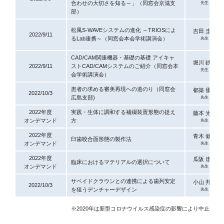
合わせの大切さを知る～」（同窓会京滋支
先生
部）
松風S-WAVEシステムの進化 ～TRIOSによ
吉田
圭佑
2022/9/11
るLab連携～（同窓会本会学術講演会）
先生
CAD/CAM関連機器・基礎の基礎 アイキャ
堀川
鉄平
2022/9/11
ストCAD/CAMシステムのご紹介（同窓会本
先生
会学術講演会）
患者の求める審美再現への道のり（同窓会
都築
優治
2022/10/3
広島支部)
先生
2022年度
実践・生体に調和する補綴装置形態の捉え
藤本
光治
オンデ
マンド
方
先生
2022年度
青木
健治
臼歯咬合面形態の製作法
オンデ
マンド
先生
2022年度
瓜阪
達也
臨床におけるマテリアルの選択について
オンデ
マンド
先生
サベイドクラウンとの連携による歯列安定
小山
邦宏
2022/10/3
を狙うデンチャーデザイン
先生
※2020年は新型コロナウイルス感染症の影響により中止