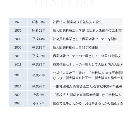
HISTORY
1976
昭和51年
社団法人 新歯会（公益法人）設立
1976
昭和51年
新大阪歯科技工士学院（現 新大阪歯科技工士専門学
2002
平成14年
社会貢献事業として職業体験セミナーを開始
2003
平成15年
新大阪歯科衛生士専門学校開校
2010
平成22年
職業体験セミナーの一環として、全国の中学校・高等
2011
平成23年
職業体験セミナーの一環として大阪府内の大阪府下の
公益法人法改正に伴い、「学校法人 東洋医療学園」
2013
平成25年
ならびに新大阪歯科技工士、新大阪歯科衛生士専門学
2014
平成26年
一般社団法人 新歯会設立 社会貢献事業や卒後教育等
2020
令和2年
「学校法人 新歯会東洋医療学園」が「学校法人 大阪
2020
令和2年
動画で仕事がわかる「お仕事まるわかり動画」配信開